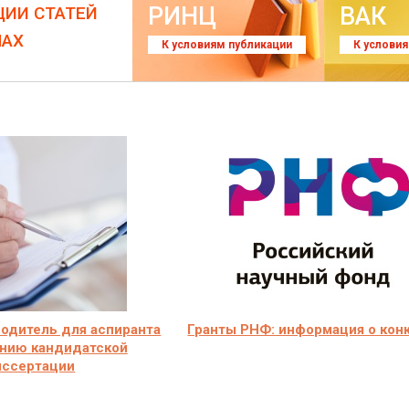
РИНЦ
ВАК
ЦИИ СТАТЕЙ
ЛАХ
К условиям публикации
К услови
одитель для аспиранта
Гранты РНФ: информация о кон
анию кандидатской
иссертации