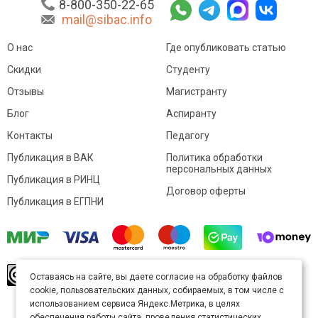
8-800-350-22-65
mail@sibac.info
О нас
Где опубликовать статью
Скидки
Студенту
Отзывы
Магистранту
Блог
Аспиранту
Контакты
Педагогу
Публикация в ВАК
Политика обработки
персональных данных
Публикация в РИНЦ
Договор оферты
Публикация в ЕГПНИ
© Sibac.info 2026. Все права защищены.
Это
Оставаясь на сайте, вы даете согласие на обработку файлов
произведение доступно по
лицензии Creative
cookie, пользовательских данных, собираемых, в том числе с
Commons «Attribution» («Атрибуция») 4.0
Непортированная
.
использованием сервиса Яндекс.Метрика, в целях
Карта сайта
обеспечения работы сайта, проведения статистических