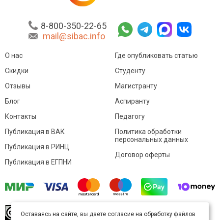
8-800-350-22-65
mail@sibac.info
О нас
Где опубликовать статью
Скидки
Студенту
Отзывы
Магистранту
Блог
Аспиранту
Контакты
Педагогу
Публикация в ВАК
Политика обработки
персональных данных
Публикация в РИНЦ
Договор оферты
Публикация в ЕГПНИ
© Sibac.info 2026. Все права защищены.
Это
Оставаясь на сайте, вы даете согласие на обработку файлов
произведение доступно по
лицензии Creative