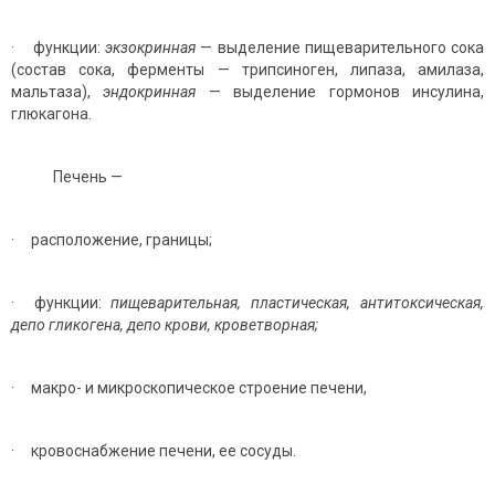
· функции:
экзокринная
— выделение пищеварительного сока
(состав сока, ферменты — трипсиноген, липаза, амилаза,
мальтаза),
эндокринная
— выделение гормонов инсулина,
глюкагона.
Печень —
· расположение, границы;
· функции:
пищеварительная, пластическая, антитоксическая,
депо гликогена, депо крови, кроветворная;
· макро- и микроскопическое строение печени,
· кровоснабжение печени, ее сосуды.