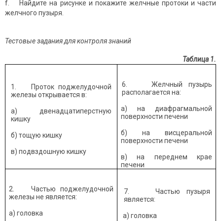
f. Найдите на рисунке и покажите желчные протоки и части
желчного пузыря.
Тестовые задания для контроля знаний
Таблица 1.
6. Желчный пузырь
1. Проток поджелудочной
располагается на:
железы открывается в:
а) на диафрагмальной
а) двенадцатиперстную
поверхности печени
кишку
б) на висцеральной
б) тощую кишку
поверхности печени
в) подвздошную кишку
в) на переднем крае
печени
2. Частью поджелудочной
7. Частью пузыря
железы не является:
является:
а) головка
а) головка