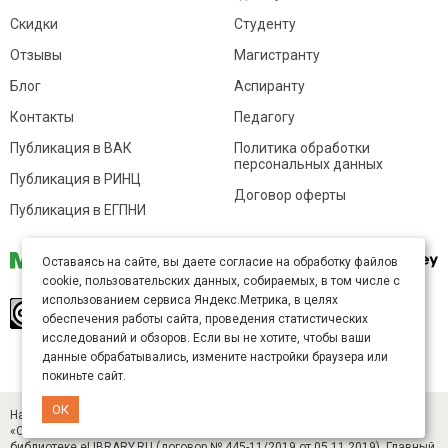
Скидки
Студенту
Отзывы
Магистранту
Блог
Аспиранту
Контакты
Педагогу
Публикация в ВАК
Политика обработки
персональных данных
Публикация в РИНЦ
Договор оферты
Публикация в ЕГПНИ
Оставаясь на сайте, вы даете согласие на обработку файлов
cookie, пользовательских данных, собираемых, в том числе с
использованием сервиса Яндекс.Метрика, в целях
© Sibac.info 2026. Все права защищены.
Это
обеспечения работы сайта, проведения статистических
произведение доступно по
лицензии Creative
Commons «Attribution» («Атрибуция») 4.0
исследований и обзоров. Если вы не хотите, чтобы ваши
Непортированная
.
данные обрабатывались, измените настройки браузера или
Карта сайта
покиньте сайт.
ОК
Научный журнал «Студенческий» (ISSN 2541-9412). Издатель — ООО
«СибАК» (ИНН 5402054157). Размещается в Научной электронной
библиотеке eLIBRARY.RU (договор № 445-11/2019 от 05.11.2019). Главный