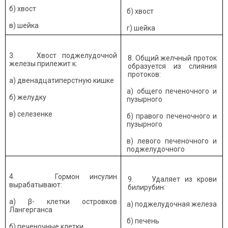
б) хвост
б) хвост
в) шейка
г) шейка
3. Хвост поджелудочной
8. Общий желчный проток
железы прилежит к:
образуется из слияния
протоков:
а) двенадцатиперстную кишке
а) общего печеночного и
б) желудку
пузырного
в) селезенке
б) правого печеночного и
пузырного
в) левого печеночного и
поджелудочного
4. Гормон инсулин
9. Удаляет из крови
вырабатывают:
билирубин:
а) β- клетки островков
а) поджелудочная железа
Лангерганса
б) печень
б) печеночные клетки