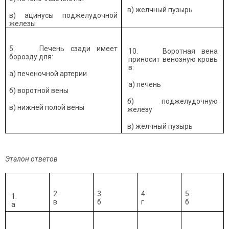
в) желчный пузырь
в) ацинусы поджелудочной
железы
5. Печень сзади имеет
10. Воротная вена
борозду для:
приносит венозную кровь
в:
а) печеночной артерии
а) печень
б) воротной вены
б) поджелудочную
в) нижней полой вены
железу
в) желчный пузырь
Эталон ответов
2.
3.
4.
5.
1.
в
б
г
б
а