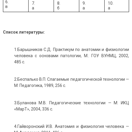
6.
7.
8.
9.
10.
в
а
б
а
а
Список литературы:
1.Барышников С.Д. Практикум по анатомии и физиологии
человека с основами патологии, М.: ГОУ ВУНМЦ, 2002,
485 с.
2.Беспалько В.П. Слагаемые педагогической технологии —
М: Педагогика, 1989, 256 с.
3.Буланова М.В. Педагогические технологии — М: ИКЦ
«МарТ», 2004, 336 с.
4.Гайворонский И.В. Анатомия и физиология человека —