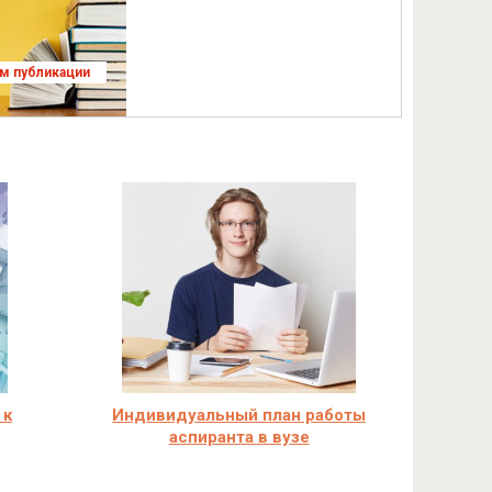
ям публикации
 к
Индивидуальный план работы
аспиранта в вузе