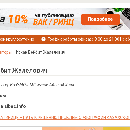
ок круглосуточно
График работы офиса: с 9:00 до 21:00 Нск (
вторы
Исхан Бейбит Жалелович
йбит Жалелович
, доц.
КазУМО и МЯ имени Абылай Хана
маты
е sibac.info
ЛАТИНИЦЕ – ПУТЬ К РЕШЕНИЮ ПРОБЛЕМ ОРФОГРАФИИ КАЗАХСКО