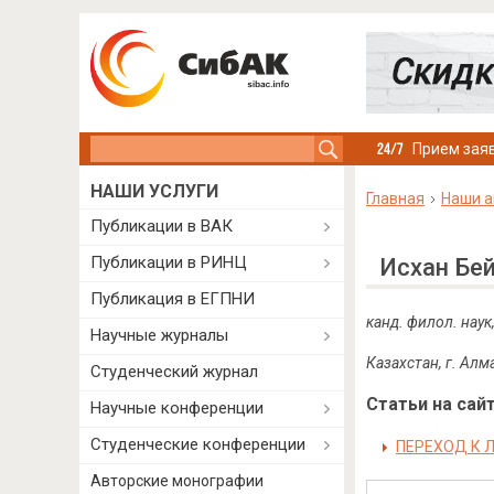
Search this site
Прием заяв
НАШИ УСЛУГИ
Главная
Наши а
Публикации в ВАК
Публикации в РИНЦ
Исхан Бе
Публикация в ЕГПНИ
канд. филол. наук
Научные журналы
Казахстан
, г. Ал
Студенческий журнал
Статьи на сайт
Научные конференции
Студенческие конференции
ПЕРЕХОД К 
Авторские монографии