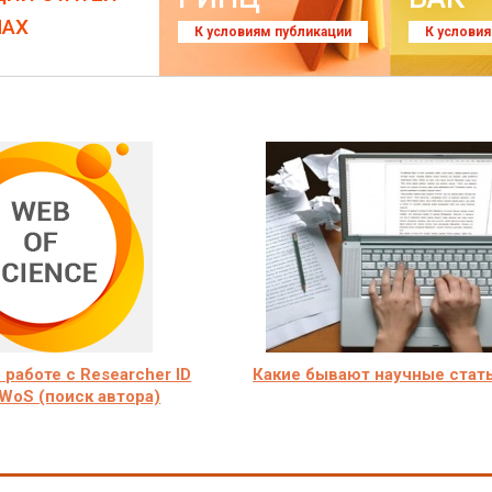
ЛАХ
К условиям публикации
К услови
 работе с Researcher ID
Какие бывают научные стат
WoS (поиск автора)