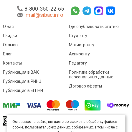
8-800-350-22-65
mail@sibac.info
О нас
Где опубликовать статью
Скидки
Студенту
Отзывы
Магистранту
Блог
Аспиранту
Контакты
Педагогу
Публикация в ВАК
Политика обработки
персональных данных
Публикация в РИНЦ
Договор оферты
Публикация в ЕГПНИ
© Sibac.info 2026. Все права защищены.
Это
Оставаясь на сайте, вы даете согласие на обработку файлов
произведение доступно по
лицензии Creative
cookie, пользовательских данных, собираемых, в том числе с
Commons «Attribution» («Атрибуция») 4.0