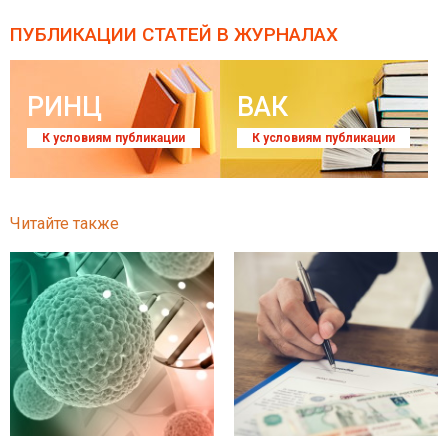
ПУБЛИКАЦИИ СТАТЕЙ
В ЖУРНАЛАХ
РИНЦ
ВАК
К условиям публикации
К условиям публикации
Читайте также