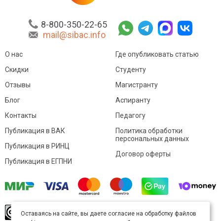
8-800-350-22-65
mail@sibac.info
О нас
Где опубликовать статью
Скидки
Студенту
Отзывы
Магистранту
Блог
Аспиранту
Контакты
Педагогу
Публикация в ВАК
Политика обработки
персональных данных
Публикация в РИНЦ
Договор оферты
Публикация в ЕГПНИ
© Sibac.info 2026. Все права защищены.
Это
Оставаясь на сайте, вы даете согласие на обработку файлов
произведение доступно по
лицензии Creative