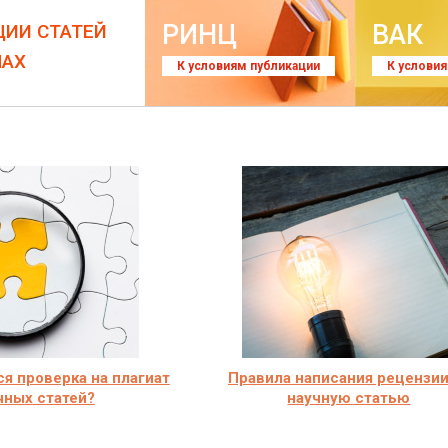
РИНЦ
ВАК
ЦИИ СТАТЕЙ
ЛАХ
К условиям публикации
К услови
я проверка на плагиат
Правила написания рецензии
чных статей?
научную статью