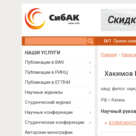
Search this site
Прием заяв
НАШИ УСЛУГИ
Главная
Наши а
Публикации в ВАК
Публикации в РИНЦ
Хакимов 
Публикация в ЕГПНИ
канд. филол. наук
Научные журналы
РФ, г.Казань
Студенческий журнал
Научный руково
Научные конференции
Студенческие конференции
ВОЗМОЖНОСТ
Авторские монографии