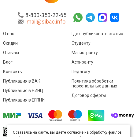
8-800-350-22-65
mail@sibac.info
О нас
Где опубликовать статью
Скидки
Студенту
Отзывы
Магистранту
Блог
Аспиранту
Контакты
Педагогу
Публикация в ВАК
Политика обработки
персональных данных
Публикация в РИНЦ
Договор оферты
Публикация в ЕГПНИ
© Sibac.info 2026. Все права защищены.
Это
Оставаясь на сайте, вы даете согласие на обработку файлов
произведение доступно по
лицензии Creative