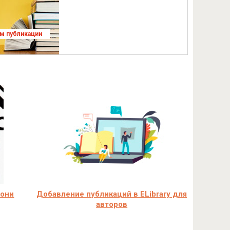
ям публикации
 они
Добавление публикаций в ELibrary для
авторов