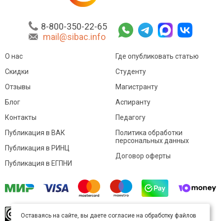
8-800-350-22-65
mail@sibac.info
О нас
Где опубликовать статью
Скидки
Студенту
Отзывы
Магистранту
Блог
Аспиранту
Контакты
Педагогу
Публикация в ВАК
Политика обработки
персональных данных
Публикация в РИНЦ
Договор оферты
Публикация в ЕГПНИ
© Sibac.info 2026. Все права защищены.
Это
Оставаясь на сайте, вы даете согласие на обработку файлов
произведение доступно по
лицензии Creative