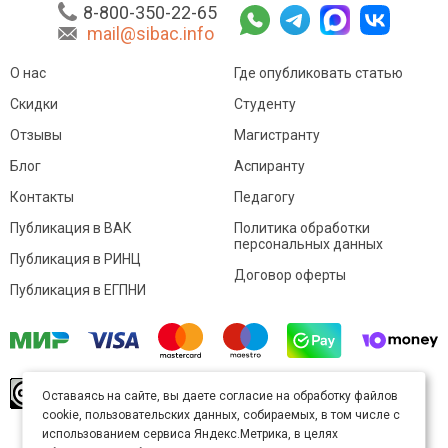
8-800-350-22-65
mail@sibac.info
О нас
Где опубликовать статью
Скидки
Студенту
Отзывы
Магистранту
Блог
Аспиранту
Контакты
Педагогу
Публикация в ВАК
Политика обработки
персональных данных
Публикация в РИНЦ
Договор оферты
Публикация в ЕГПНИ
© Sibac.info 2026. Все права защищены.
Это
Оставаясь на сайте, вы даете согласие на обработку файлов
произведение доступно по
лицензии Creative
cookie, пользовательских данных, собираемых, в том числе с
Commons «Attribution» («Атрибуция») 4.0
Непортированная
.
использованием сервиса Яндекс.Метрика, в целях