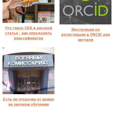
Что такое УДК в научной
Инструкция по
статье - как определить
регистрации в ORCID для
классификатор
авторов
Есть ли отсрочка от армии
на заочном обучении