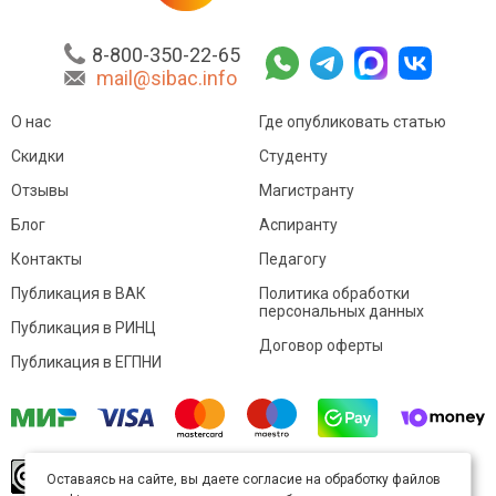
8-800-350-22-65
mail@sibac.info
О нас
Где опубликовать статью
Скидки
Студенту
Отзывы
Магистранту
Блог
Аспиранту
Контакты
Педагогу
Публикация в ВАК
Политика обработки
персональных данных
Публикация в РИНЦ
Договор оферты
Публикация в ЕГПНИ
© Sibac.info 2026. Все права защищены.
Это
Оставаясь на сайте, вы даете согласие на обработку файлов
произведение доступно по
лицензии Creative