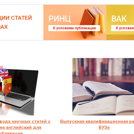
РИНЦ
ВАК
ЦИИ СТАТЕЙ
ЛАХ
К условиям публикации
К услови
вода научных статей с
Выпускная квалификационная ра
на английский для
ВУЗе
убликации