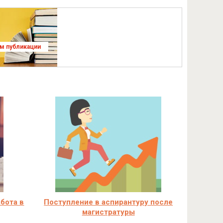
ям публикации
бота в
Поступление в аспирантуру после
магистратуры