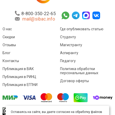
8-800-350-22-65
mail@sibac.info
О нас
Где опубликовать статью
Скидки
Студенту
Отзывы
Магистранту
Блог
Аспиранту
Контакты
Педагогу
Публикация в ВАК
Политика обработки
персональных данных
Публикация в РИНЦ
Договор оферты
Публикация в ЕГПНИ
© Sibac.info 2026. Все права защищены.
Это
Оставаясь на сайте, вы даете согласие на обработку файлов
произведение доступно по
лицензии Creative