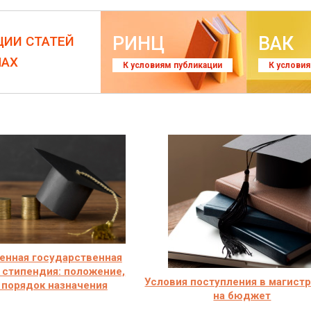
РИНЦ
ВАК
ЦИИ СТАТЕЙ
ЛАХ
К условиям публикации
К услови
енная государственная
 стипендия: положение,
Условия поступления в магист
 порядок назначения
на бюджет