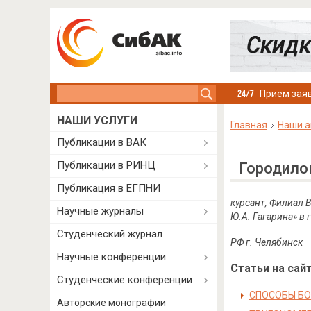
Search this site
Прием заяв
НАШИ УСЛУГИ
Главная
Наши а
Публикации в ВАК
Публикации в РИНЦ
Городило
Публикация в ЕГПНИ
курсант, Филиал 
Научные журналы
Ю.А. Гагарина» в 
Студенческий журнал
РФ г. Челябинск
Научные конференции
Статьи на сайт
Студенческие конференции
СПОСОБЫ Б
Авторские монографии