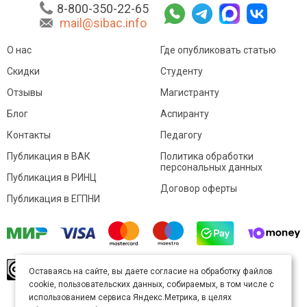
8-800-350-22-65
mail@sibac.info
О нас
Где опубликовать статью
Скидки
Студенту
Отзывы
Магистранту
Блог
Аспиранту
Контакты
Педагогу
Публикация в ВАК
Политика обработки
персональных данных
Публикация в РИНЦ
Договор оферты
Публикация в ЕГПНИ
© Sibac.info 2026. Все права защищены.
Это
Оставаясь на сайте, вы даете согласие на обработку файлов
произведение доступно по
лицензии Creative
cookie, пользовательских данных, собираемых, в том числе с
Commons «Attribution» («Атрибуция») 4.0
Непортированная
.
использованием сервиса Яндекс.Метрика, в целях