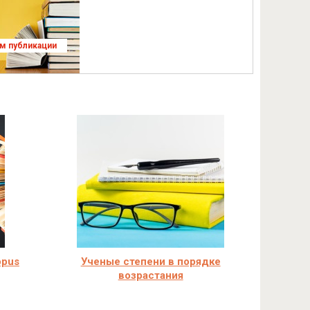
ям публикации
opus
Ученые степени в порядке
возрастания