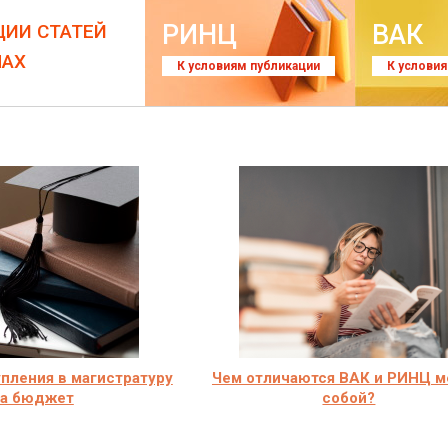
РИНЦ
ВАК
ЦИИ СТАТЕЙ
ЛАХ
К условиям публикации
К услови
пления в магистратуру
Чем отличаются ВАК и РИНЦ 
на бюджет
собой?