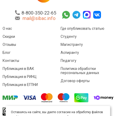
8-800-350-22-65
mail@sibac.info
О нас
Где опубликовать статью
Скидки
Студенту
Отзывы
Магистранту
Блог
Аспиранту
Контакты
Педагогу
Публикация в ВАК
Политика обработки
персональных данных
Публикация в РИНЦ
Договор оферты
Публикация в ЕГПНИ
© Sibac.info 2026. Все права защищены.
Это
Оставаясь на сайте, вы даете согласие на обработку файлов
произведение доступно по
лицензии Creative