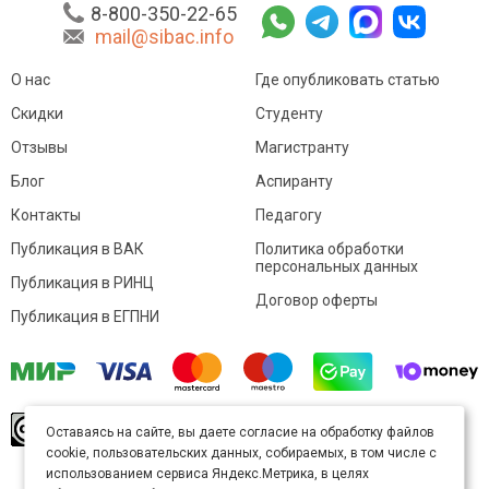
8-800-350-22-65
mail@sibac.info
О нас
Где опубликовать статью
Скидки
Студенту
Отзывы
Магистранту
Блог
Аспиранту
Контакты
Педагогу
Публикация в ВАК
Политика обработки
персональных данных
Публикация в РИНЦ
Договор оферты
Публикация в ЕГПНИ
© Sibac.info 2026. Все права защищены.
Это
Оставаясь на сайте, вы даете согласие на обработку файлов
произведение доступно по
лицензии Creative
cookie, пользовательских данных, собираемых, в том числе с
Commons «Attribution» («Атрибуция») 4.0
Непортированная
.
использованием сервиса Яндекс.Метрика, в целях