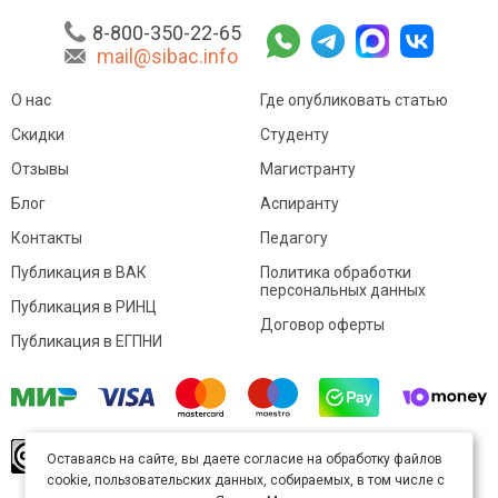
8-800-350-22-65
mail@sibac.info
О нас
Где опубликовать статью
Скидки
Студенту
Отзывы
Магистранту
Блог
Аспиранту
Контакты
Педагогу
Публикация в ВАК
Политика обработки
персональных данных
Публикация в РИНЦ
Договор оферты
Публикация в ЕГПНИ
© Sibac.info 2026. Все права защищены.
Это
Оставаясь на сайте, вы даете согласие на обработку файлов
произведение доступно по
лицензии Creative
cookie, пользовательских данных, собираемых, в том числе с
Commons «Attribution» («Атрибуция») 4.0