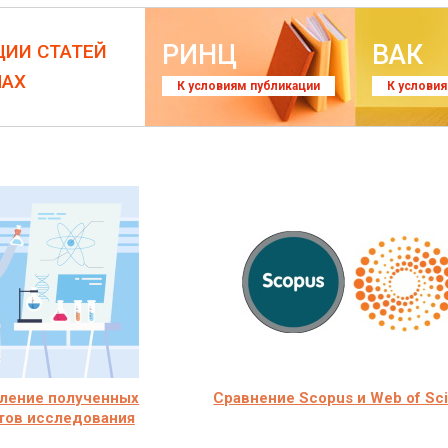
РИНЦ
ВАК
ЦИИ СТАТЕЙ
ЛАХ
К условиям публикации
К услови
ление полученных
Сравнение Scopus и Web of Sc
тов исследования