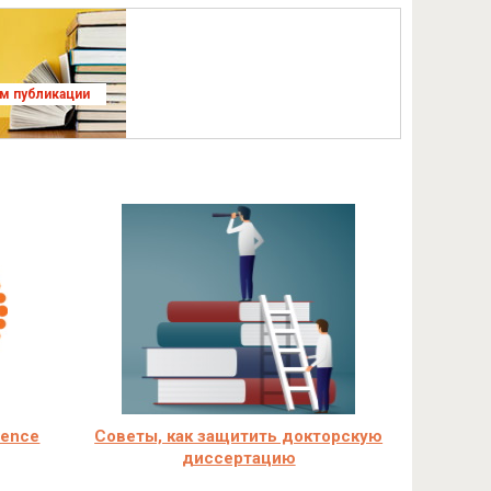
ям публикации
ience
Советы, как защитить докторскую
диссертацию