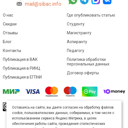
mail@sibac.info
О нас
Где опубликовать статью
Скидки
Студенту
Отзывы
Магистранту
Блог
Аспиранту
Контакты
Педагогу
Публикация в ВАК
Политика обработки
персональных данных
Публикация в РИНЦ
Договор оферты
Публикация в ЕГПНИ
© Sibac.info 2026. Все права защищены.
Это
Оставаясь на сайте, вы даете согласие на обработку файлов
произведение доступно по
лицензии Creative
cookie, пользовательских данных, собираемых, в том числе с
Commons «Attribution» («Атрибуция») 4.0
Непортированная
.
использованием сервиса Яндекс.Метрика, в целях
Карта сайта
обеспечения работы сайта, проведения статистических