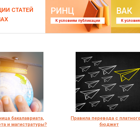
РИНЦ
ВАК
ЦИИ СТАТЕЙ
ЛАХ
К условиям публикации
К услови
ница бакалавриата,
Правила перевода с платного
та и магистратуры?
бюджет