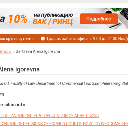
ок круглосуточно
График работы офиса: с 9:00 до 21:00 Нск (
вторы
Gartseva Alena Igorevna
Alena Igorevna
udent, Faculty of Law, Department of Commercial Law, Saint Petersburg State
urg
е sibac.info
GITALIZATION ON LEGAL REGULATION OF ADVERTISING
GNITION OF DECISIONS OF FOREIGN COURTS: HOW TO OVERCOME THE D