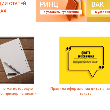
РИНЦ
ВАК
ЦИИ СТАТЕЙ
ЛАХ
К условиям публикации
К услови
 на магистерскую
Правила оформления цитат в н
ю: пример написания
тексте