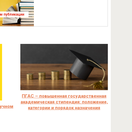
ям публикации
ПГАС – повышенная государственная
академическая стипендия: положение,
аучном
категории и порядок назначения