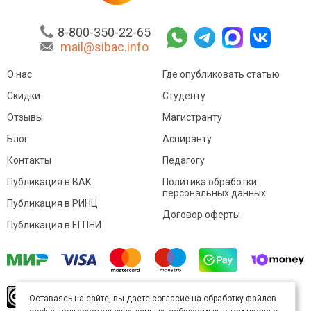
8-800-350-22-65
mail@sibac.info
О нас
Где опубликовать статью
Скидки
Студенту
Отзывы
Магистранту
Блог
Аспиранту
Контакты
Педагогу
Публикация в ВАК
Политика обработки
персональных данных
Публикация в РИНЦ
Договор оферты
Публикация в ЕГПНИ
© Sibac.info 2026. Все права защищены.
Это
Оставаясь на сайте, вы даете согласие на обработку файлов
произведение доступно по
лицензии Creative