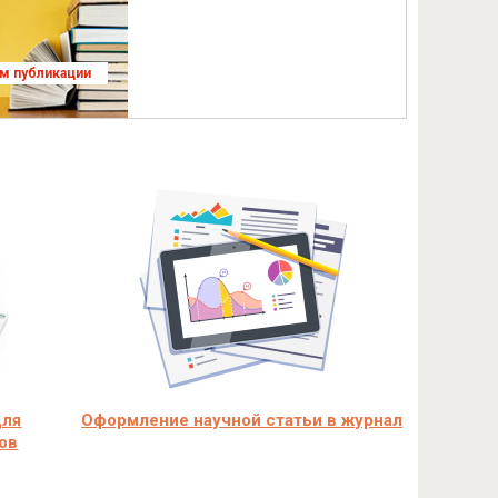
ям публикации
для
Оформление научной статьи в журнал
ов