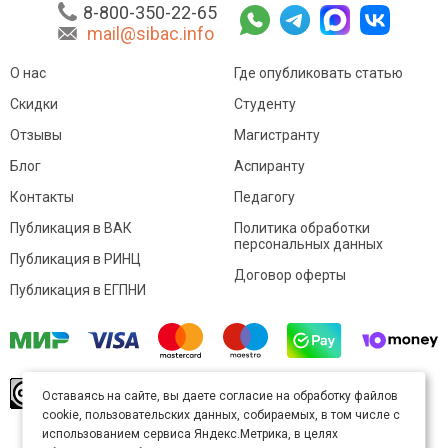
8-800-350-22-65
mail@sibac.info
О нас
Где опубликовать статью
Скидки
Студенту
Отзывы
Магистранту
Блог
Аспиранту
Контакты
Педагогу
Публикация в ВАК
Политика обработки
персональных данных
Публикация в РИНЦ
Договор оферты
Публикация в ЕГПНИ
© Sibac.info 2026. Все права защищены.
Это
Оставаясь на сайте, вы даете согласие на обработку файлов
произведение доступно по
лицензии Creative
cookie, пользовательских данных, собираемых, в том числе с
Commons «Attribution» («Атрибуция») 4.0
Непортированная
.
использованием сервиса Яндекс.Метрика, в целях