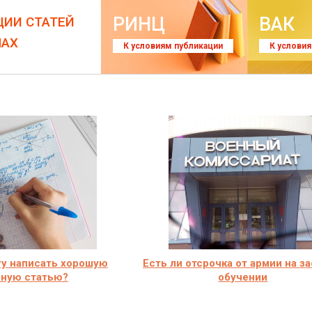
РИНЦ
ВАК
ЦИИ СТАТЕЙ
ЛАХ
К условиям публикации
К услови
ту написать хорошую
Есть ли отсрочка от армии на з
чную статью?
обучении