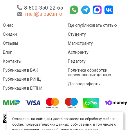
8-800-350-22-65
mail@sibac.info
О нас
Где опубликовать статью
Скидки
Студенту
Отзывы
Магистранту
Блог
Аспиранту
Контакты
Педагогу
Публикация в ВАК
Политика обработки
персональных данных
Публикация в РИНЦ
Договор оферты
Публикация в ЕГПНИ
© Sibac.info 2026. Все права защищены.
Это
Оставаясь на сайте, вы даете согласие на обработку файлов
произведение доступно по
лицензии Creative
cookie, пользовательских данных, собираемых, в том числе с
Commons «Attribution» («Атрибуция») 4.0
Непортированная
.