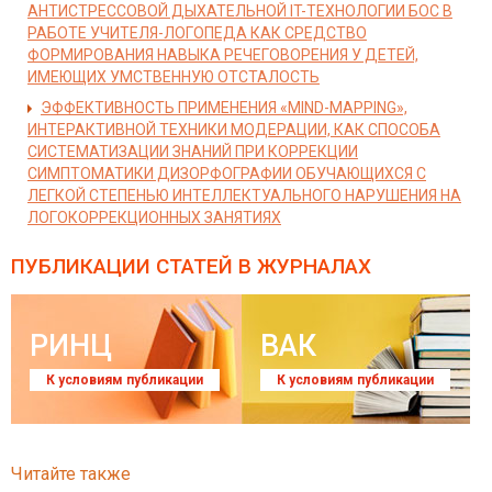
АНТИСТРЕССОВОЙ ДЫХАТЕЛЬНОЙ IT-ТЕХНОЛОГИИ БОС В
РАБОТЕ УЧИТЕЛЯ-ЛОГОПЕДА КАК СРЕДСТВО
ФОРМИРОВАНИЯ НАВЫКА РЕЧЕГОВОРЕНИЯ У ДЕТЕЙ,
ИМЕЮЩИХ УМСТВЕННУЮ ОТСТАЛОСТЬ
ЭФФЕКТИВНОСТЬ ПРИМЕНЕНИЯ «MIND-MAPPING»,
ИНТЕРАКТИВНОЙ ТЕХНИКИ МОДЕРАЦИИ, КАК СПОСОБА
СИСТЕМАТИЗАЦИИ ЗНАНИЙ ПРИ КОРРЕКЦИИ
СИМПТОМАТИКИ ДИЗОРФОГРАФИИ ОБУЧАЮЩИХСЯ С
ЛЕГКОЙ СТЕПЕНЬЮ ИНТЕЛЛЕКТУАЛЬНОГО НАРУШЕНИЯ НА
ЛОГОКОРРЕКЦИОННЫХ ЗАНЯТИЯХ
ПУБЛИКАЦИИ СТАТЕЙ
В ЖУРНАЛАХ
РИНЦ
ВАК
К условиям публикации
К условиям публикации
Читайте также