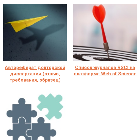
Автореферат докторской
Cписок журналов RSCI на
диссертации (отзыв,
платформе Web of Science
требования, образец)