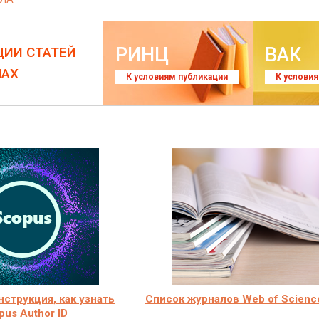
РИНЦ
ВАК
ЦИИ СТАТЕЙ
ЛАХ
К условиям публикации
К услови
нструкция, как узнать
Список журналов Web of Scienc
pus Author ID