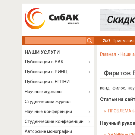
Search this site
Прием заяв
НАШИ УСЛУГИ
Главная
Наши а
Публикации в ВАК
Публикации в РИНЦ
Фаритов 
Публикация в ЕГПНИ
канд. филос. на
Научные журналы
Статьи на сайт
Студенческий журнал
ПРОБЛЕМА Ф
Научные конференции
Студенческие конференции
Научный руково
Авторские монографии
ЗНАНИЕ — С