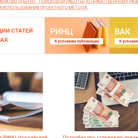
 АНАЛИЗ ОПЫТНО - ПОИСКОВОЙ РАБОТЫ ПО НРАВСТВЕННОМУ РА
 ИСПОЛЬЗОВАНИЯ ПРОЕКТНОГО МЕТОДА
РИНЦ
ВАК
ЦИИ СТАТЕЙ
ЛАХ
К условиям публикации
К услови
х РИНЦ (российский
Подробно про стипендию през