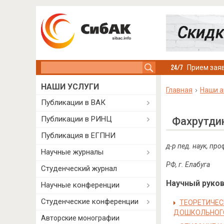
Search this site
Прием заяв
НАШИ УСЛУГИ
Главная
Наши а
Публикации в ВАК
Публикации в РИНЦ
Фахрутди
Публикация в ЕГПНИ
д-р пед. наук, п
Научные журналы
РФ, г. Елабуга
Студенческий журнал
Научный руково
Научные конференции
Студенческие конференции
ТЕОРЕТИЧЕС
ДОШКОЛЬНОГ
Авторские монографии