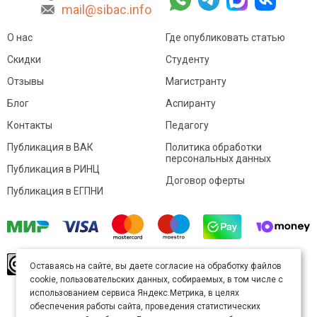
mail@sibac.info
О нас
Где опубликовать статью
Скидки
Студенту
Отзывы
Магистранту
Блог
Аспиранту
Контакты
Педагогу
Публикация в ВАК
Политика обработки
персональных данных
Публикация в РИНЦ
Договор оферты
Публикация в ЕГПНИ
© Sibac.info 2026. Все права защищены.
Это
Оставаясь на сайте, вы даете согласие на обработку файлов
произведение доступно по
лицензии Creative
cookie, пользовательских данных, собираемых, в том числе с
Commons «Attribution» («Атрибуция») 4.0
Непортированная
.
использованием сервиса Яндекс.Метрика, в целях
Карта сайта
обеспечения работы сайта, проведения статистических