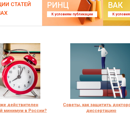
РИНЦ
ВАК
ЦИИ СТАТЕЙ
ЛАХ
К условиям публикации
К услови
 же действителен
Советы, как защитить доктор
й минимум в России?
диссертацию