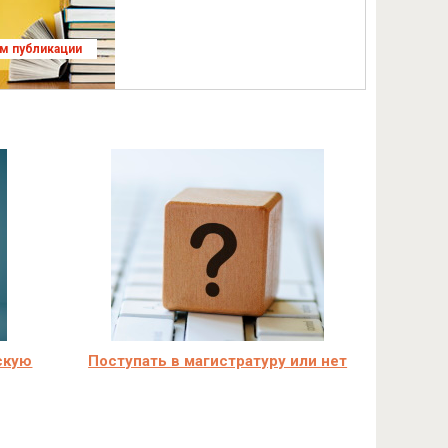
ям публикации
скую
Поступать в магистратуру или нет