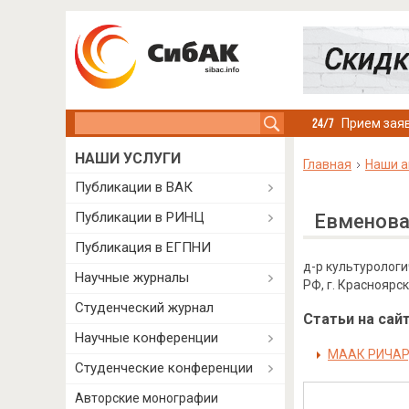
Search this site
Прием заяв
НАШИ УСЛУГИ
Главная
Наши а
Публикации в ВАК
Публикации в РИНЦ
Евменова
Публикация в ЕГПНИ
д-р культурологи
Научные журналы
РФ, г. Красноярск
Студенческий журнал
Статьи на сайт
Научные конференции
МААК РИЧАР
Студенческие конференции
Авторские монографии