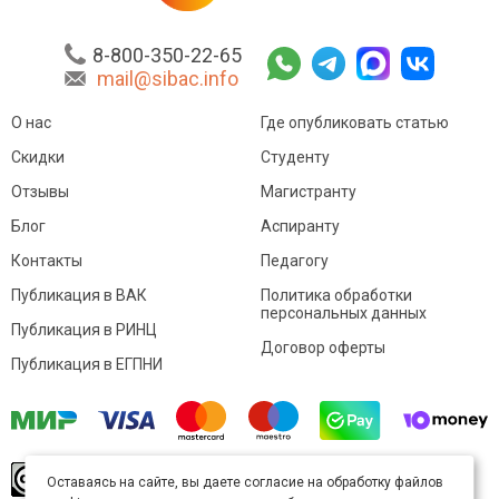
8-800-350-22-65
mail@sibac.info
О нас
Где опубликовать статью
Скидки
Студенту
Отзывы
Магистранту
Блог
Аспиранту
Контакты
Педагогу
Публикация в ВАК
Политика обработки
персональных данных
Публикация в РИНЦ
Договор оферты
Публикация в ЕГПНИ
© Sibac.info 2026. Все права защищены.
Это
Оставаясь на сайте, вы даете согласие на обработку файлов
произведение доступно по
лицензии Creative