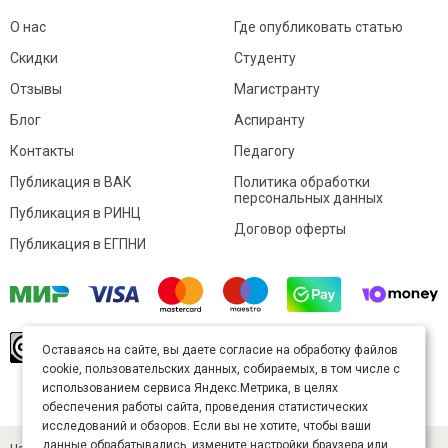
О нас
Где опубликовать статью
Скидки
Студенту
Отзывы
Магистранту
Блог
Аспиранту
Контакты
Педагогу
Публикация в ВАК
Политика обработки
персональных данных
Публикация в РИНЦ
Договор оферты
Публикация в ЕГПНИ
© Sibac.info 2026. Все права защищены.
Это
Оставаясь на сайте, вы даете согласие на обработку файлов
произведение доступно по
лицензии Creative
cookie, пользовательских данных, собираемых, в том числе с
Commons «Attribution» («Атрибуция») 4.0
Непортированная
.
использованием сервиса Яндекс.Метрика, в целях
Карта сайта
обеспечения работы сайта, проведения статистических
исследований и обзоров. Если вы не хотите, чтобы ваши
данные обрабатывались, измените настройки браузера или