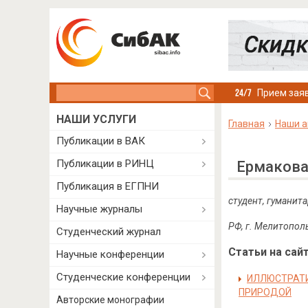
Search this site
Прием заяв
НАШИ УСЛУГИ
Главная
Наши а
Публикации в ВАК
Публикации в РИНЦ
Ермакова
Публикация в ЕГПНИ
студент, гуманит
Научные журналы
РФ, г. Мелитопол
Студенческий журнал
Статьи на сайт
Научные конференции
Студенческие конференции
ИЛЛЮСТРАТИ
ПРИРОДОЙ
Авторские монографии