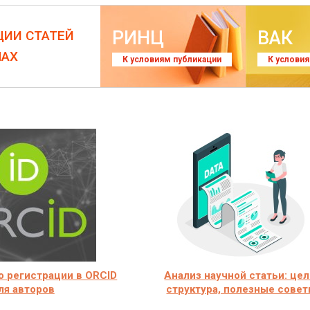
РИНЦ
ВАК
ЦИИ СТАТЕЙ
ЛАХ
К условиям публикации
К услови
о регистрации в ORCID
Анализ научной статьи: цел
ля авторов
структура, полезные сове