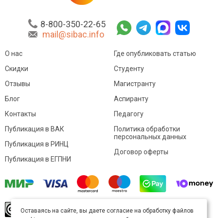
8-800-350-22-65
mail@sibac.info
О нас
Где опубликовать статью
Скидки
Студенту
Отзывы
Магистранту
Блог
Аспиранту
Контакты
Педагогу
Публикация в ВАК
Политика обработки
персональных данных
Публикация в РИНЦ
Договор оферты
Публикация в ЕГПНИ
© Sibac.info 2026. Все права защищены.
Это
Оставаясь на сайте, вы даете согласие на обработку файлов
произведение доступно по
лицензии Creative