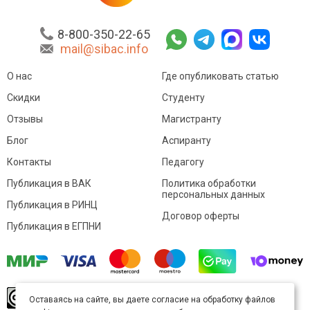
8-800-350-22-65
mail@sibac.info
О нас
Где опубликовать статью
Скидки
Студенту
Отзывы
Магистранту
Блог
Аспиранту
Контакты
Педагогу
Публикация в ВАК
Политика обработки
персональных данных
Публикация в РИНЦ
Договор оферты
Публикация в ЕГПНИ
© Sibac.info 2026. Все права защищены.
Это
Оставаясь на сайте, вы даете согласие на обработку файлов
произведение доступно по
лицензии Creative