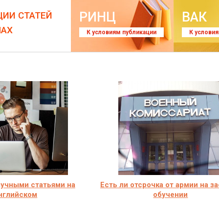
РИНЦ
ВАК
ЦИИ СТАТЕЙ
ЛАХ
К условиям публикации
К услови
аучными статьями на
Есть ли отсрочка от армии на з
нглийском
обучении