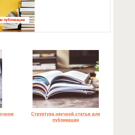
ям публикации
аочном
Структура научной статьи для
публикации