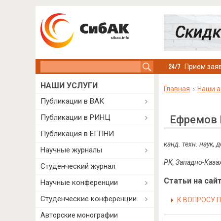
Search this site
Прием заяв
НАШИ УСЛУГИ
Главная
Наши а
Публикации в ВАК
Публикации в РИНЦ
Ефремов 
Публикация в ЕГПНИ
канд. техн. наук,
Научные журналы
РК, Западно-Казах
Студенческий журнал
Статьи на сайт
Научные конференции
Студенческие конференции
К ВОПРОСУ 
Авторские монографии