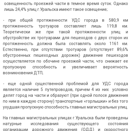
освещенность проезжей части в темное время суток. Однако
лишь 24,4% улиц г.Уральска имеют такое освещение;
- при общей протяженности УДС города в 580,9 км
протяженность тротуаров составляет лишь 119,8 км.
Теоретически же при такой протяженности улиц и
обустройстве их тротуарами для пешеходов с двух сторон их
протяженность должна была составлять около 1161 км.
Естественно, при отсутствии тротуаров (отсутствует 89,6%
обустроенных пешеходных дорожек) движение пешеходов
осуществляется по обочине проезжей части, что снижает ее
пропускную способность и увеличивает вероятность
возникновения ДТП;
- еще одной существенной проблемой для УДС города
является наличие 5 путепроводов, причем 4 из них условно
делят город на части и образуют (при одной полосе движения
по ним в каждую сторону) транспортные «горлышки» и без того
ухудшая пропускную способность главных магистральных улиц.
На главных магистральных улицах г.Уральска были проведены
натурные исследования существующего состояния
организации дорожного движения (ОДД) и скоростного