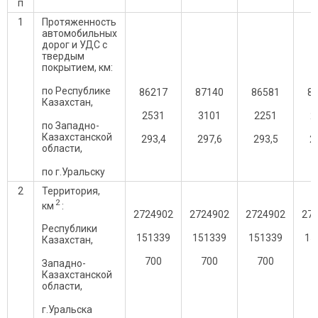
п
1
Протяженность
автомобильных
дорог и УДС с
твердым
покрытием, км:
по Республике
86217
87140
86581
8
Казахстан,
2531
3101
2251
2
по Западно-
Казахстанской
293,4
297,6
293,5
2
области,
по г.Уральску
2
Территория,
2
км
:
2724902
2724902
2724902
27
Республики
151339
151339
151339
15
Казахстан,
700
700
700
Западно-
Казахстанской
области,
г.Уральска