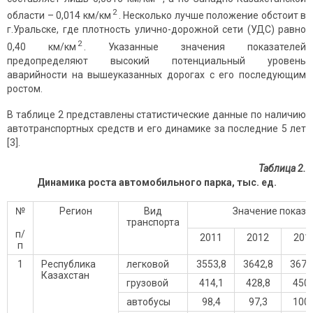
2
области – 0,014 км/км
. Несколько лучше положение обстоит в
г.Уральске, где плотность улично-дорожной сети (УДС) равно
2
0,40 км/км
. Указанные значения показателей
предопределяют высокий потенциальный уровень
аварийности на вышеуказанных дорогах с его последующим
ростом.
В таблице 2 представлены статистические данные по наличию
автотранспортных средств и его динамике за последние 5 лет
[3].
Таблица 2.
Динамика роста автомобильного парка, тыс. ед.
№
Регион
Вид
Значение показа
транспорта
п/
2011
2012
201
п
1
Республика
легковой
3553,8
3642,8
3678
Казахстан
грузовой
414,1
428,8
450,
автобусы
98,4
97,3
100,