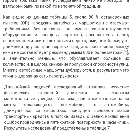
города Уральска таких исследований никто не проводил, a
взяты они были по какой-то непонятной традиции.
Как видно из данных таблицы 5, около 80 % остановочных
пунктов (ОП) городских автобусных маршрутов не отвечают
требованиям безопасности: не имеют соответствующего
оборудования и заездных карманов; расположены перед
перекрестками или пешеходными переходами, чем блокируют
движения других транспортных средств; расстояние между
ними не соответствует рекомендуемым 600 и более метрам [4],
а значительно меньше, что обуславливает большое их
количество и, в целом, снижение пропускной способности улиц.
Многие автобусные маршруты дублируются, в результате чего
улично-дорожная сеть перегружается.
Дальнейшей задачей исследований ставилось изучение
фактических скоростей движения по основным
магистральным улицам г.Уральска, при этом использовался
метод «плавающего» автомобиля, т.е. автомобиля,
движущегося со скоростью, присущей основной массе
транспортных средств в потоке. Заезды с целью исключения
ошибок проводились в пятикратной повторности в часы «пик».
Результаты исследований представлены в таблице 7.