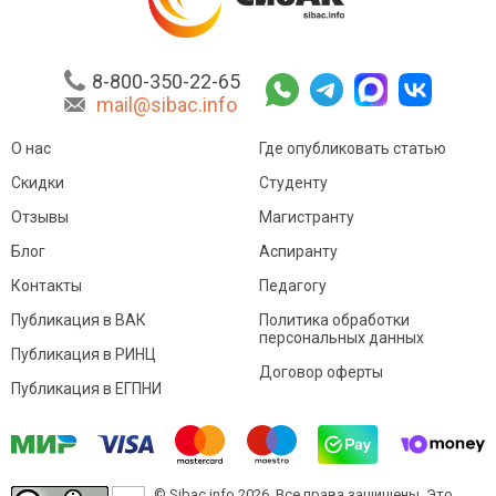
8-800-350-22-65
mail@sibac.info
О нас
Где опубликовать статью
Скидки
Студенту
Отзывы
Магистранту
Блог
Аспиранту
Контакты
Педагогу
Публикация в ВАК
Политика обработки
персональных данных
Публикация в РИНЦ
Договор оферты
Публикация в ЕГПНИ
© Sibac.info 2026. Все права защищены.
Это