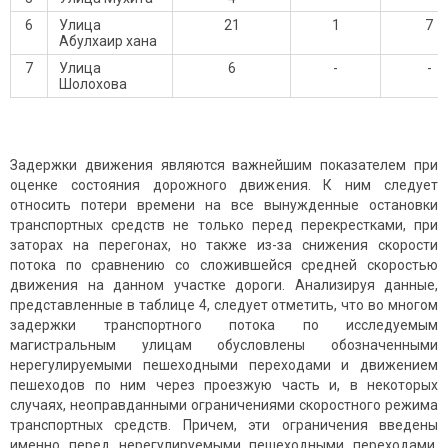
6
Улица
21
1
7
Абулхаир хана
7
Улица
6
-
-
Шолохова
Задержки движения являются важнейшим показателем при
оценке состояния дорожного движения. К ним следует
относить потери времени на все вы­нужденные остановки
транспортных средств не только перед пере­крестками, при
заторах на перего­нах, но также из-за снижения скорости
потока по сравнению со сложившейся средней скоростью
движе­ния на данном участке дороги. Анализируя данные,
представленные в таблице 4, следует отметить, что во многом
задержки транспортного потока по исследуемым
магистральным улицам обусловлены обозначенными
нерегулируемыми пешеходными переходами и движением
пешеходов по ним через проезжую часть и, в некоторых
случаях, неоправданными ограничениями скоростного режима
транспортных средств. Причем, эти ограничения введены
именно перед нерегулируемыми пешеходными переходами.