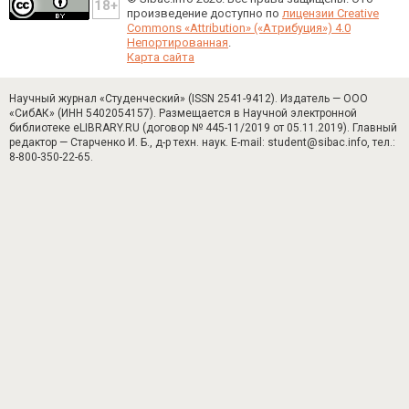
произведение доступно по
лицензии Creative
Commons «Attribution» («Атрибуция») 4.0
Непортированная
.
Карта сайта
Научный журнал «Студенческий» (ISSN 2541-9412). Издатель — ООО
«СибАК» (ИНН 5402054157). Размещается в Научной электронной
библиотеке eLIBRARY.RU (договор № 445-11/2019 от 05.11.2019). Главный
редактор — Старченко И. Б., д-р техн. наук. E-mail: student@sibac.info, тел.:
8-800-350-22-65.