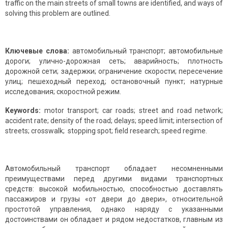
traffic on the main streets of small towns are identified, and ways of
solving this problem are outlined.
Ключевые слова:
автомобильный транспорт; автомобильные
дороги; улично-дорожная сеть; аварийность; плотность
дорожной сети; задержки; ограничение скорости; пересечение
улиц; пешеходный переход; остановочный пункт; натурные
исследования; скоростной режим.
Keywords:
motor transport; car roads; street and road network;
accident rate; density of the road; delays; speed limit; intersection of
streets; crosswalk; stopping spot; field research; speed regime.
Автомобильный транспорт обладает несомненными
преимуществами перед другими видами транспортных
средств: высокой мобильностью, способностью достав­лять
пассажиров и грузы «от двери до двери», относительной
просто­той управления, однако наряду с указанными
достоинствами он обладает и рядом недостатков, главным из