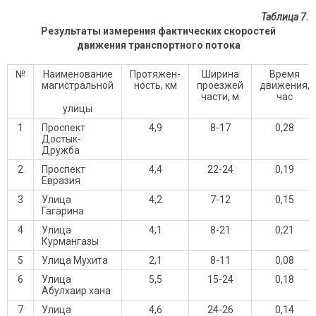
Таблица 7.
Результаты измерения фактических скоростей
движения транспортного потока
№
Наименование
Протяжен-
Ширина
Время
магистральной
ность, км
проезжей
движения,
части, м
час
улицы
1
Проспект
4,9
8-17
0,28
Достык-
Дружба
2
Проспект
4,4
22-24
0,19
Евразия
3
Улица
4,2
7-12
0,15
Гагарина
4
Улица
4,1
8-21
0,21
Курмангазы
5
Улица Мухита
2,1
8-11
0,08
6
Улица
5,5
15-24
0,18
Абулхаир хана
7
Улица
4,6
24-26
0,14