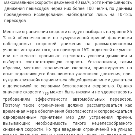
максимальной скорости движения 40 км/ч, хотя интенсивность
движения пешеходов через них более 100 чел/ч, по данным
проведенных исследований, наблюдается лишь на 10-12%
переходов.
Местные ограничения скорости следует выбирать на уровне 85
%-ной обеспеченности по кумулятивной кривой фактически
наблюдаемых скоростей движения на рассматриваемом
участке, исходя из того, что примерно 15% водителей не умеют
или не желают правильно оце­нивать условия движения и
выбирать соответствующую скорость. Устанавливая, таким
образом, местное ограничение скорости, ориентиру­ются на
опыт подавляющего большинства участников движения, при­
нуждая «лихачей» подчиниться общей дис­циплине и двигаться
с допустимой по условиям безопасности скорос­тью. Однако
значение скорости v
может быть низким и не удовлетво­рять
85
требованиям эффективности автомобильных перевозок.
Поэтому такое ограничение должно рассматриваться как
временная мера обес­печения безопасности и сопровождаться
одновременным принятием мер для устранения причин,
вызывающих необходимость такого неце­лесообразного
снижения скорости. Но при введении ограничений на улицах