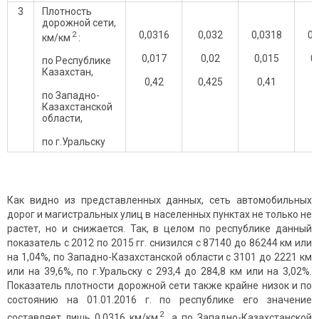
3
Плотность
дорожной сети,
2
0,0316
0,032
0,0318
0,
км/км
:
0,017
0,02
0,015
0
по Республике
Казахстан,
0,42
0,425
0,41
0
по Западно-
Казахстанской
области,
по г.Уральску
Как видно из представленных данных, сеть автомобильных
дорог и магистральных улиц в населенных пунктах не только не
растет, но и снижается. Так, в целом по республике данный
показатель с 2012 по 2015 гг. снизился с 87140 до 86244 км или
на 1,04%, по Западно-Казахстанской области с 3101 до 2221 км
или на 39,6%, по г.Уральску с 293,4 до 284,8 км или на 3,02%.
Показатель плотности дорожной сети также крайне низок и по
состоянию на 01.01.2016 г. по республике его значение
2
составляет лишь 0,0316 км/км
, a по Западно-Казахстанской