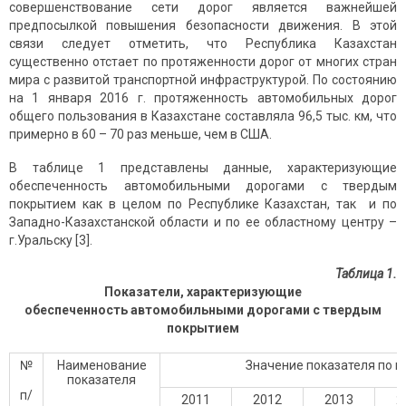
совершенствование сети дорог является важнейшей
предпосылкой повышения безопасно­сти движения. В этой
связи следует отметить, что Республика Казахстан
существенно отстает по протяженности дорог от многих стран
мира с развитой транспортной инфраструктурой. По состоянию
на 1 января 2016 г. протяженность автомобильных дорог
общего пользования в Казахстане составляла 96,5 тыс. км, что
примерно в 60 – 70 раз меньше, чем в США.
В таблице 1 представлены данные, характеризующие
обеспеченность автомобильными дорогами с твердым
покрытием как в целом по Республике Казахстан, так и по
Западно-Казахстанской области и по ее областному центру –
г.Уральску [3].
Таблица 1.
Показатели, характеризующие
обеспеченность автомобильными дорогами с твердым
покрытием
№
Наименование
Значение показателя по г
показателя
п/
2011
2012
2013
2