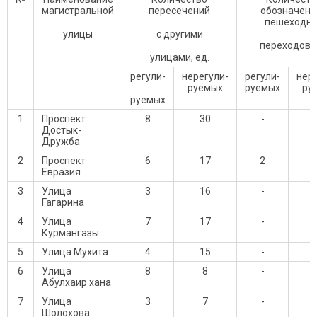
магистральной
пересечений
обозначенн
пешеходн
улицы
с другими
переходов, 
улицами, ед.
регули-
нерегули-
регули-
нер
руемых
руемых
ру
руемых
1
Проспект
8
30
-
Достык-
Дружба
2
Проспект
6
17
2
Евразия
3
Улица
3
16
-
Гагарина
4
Улица
7
17
-
Курмангазы
5
Улица Мухита
4
15
-
6
Улица
8
8
-
Абулхаир хана
7
Улица
3
7
-
Шолохова