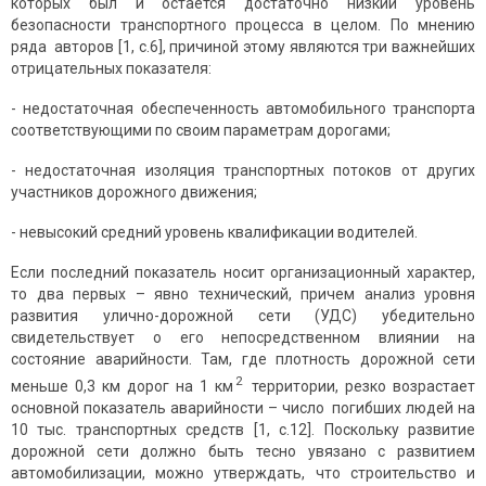
которых был и остается достаточно низкий уровень
безопасности транспортного процесса в целом. По мнению
ряда авторов [1, с.6], причиной этому являются три важнейших
отрицательных показателя:
- недостаточная обеспеченность автомобильного транспорта
соответствующими по своим параметрам дорогами;
- недостаточная изоляция транспортных потоков от других
участни­ков дорожного движения;
- невысокий средний уровень квалификации водителей.
Если последний показатель носит организационный характер,
то два первых – явно технический, причем анализ уровня
развития улично-дорожной сети (УДС) убедительно
свидетельствует о его непосредственном влиянии на
состояние аварийности. Там, где плотность дорожной сети
2
меньше 0,3 км дорог на 1 км
территории, резко возрастает
основной показа­тель аварийности – число погибших людей на
10 тыс. транспортных средств [1, с.12]. Поскольку развитие
дорожной сети должно быть тесно увя­зано с развитием
автомобилизации, можно утверждать, что строитель­ство и