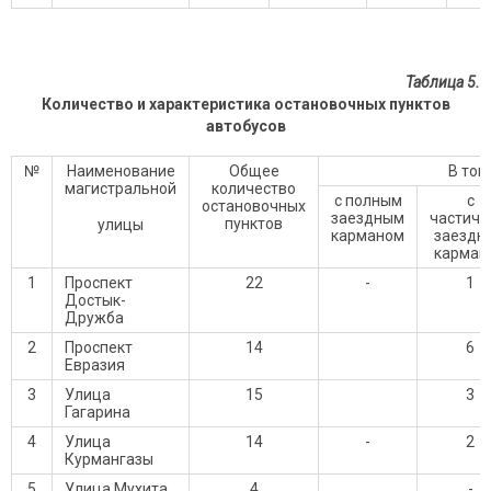
Таблица 5.
Количество и характеристика остановочных пунктов
автобусов
№
Наименование
Общее
В том
магистральной
количество
с полным
с
остановочных
заездным
частич
пунктов
улицы
карманом
заездн
карман
1
Проспект
22
-
1
Достык-
Дружба
2
Проспект
14
6
Евразия
3
Улица
15
3
Гагарина
4
Улица
14
-
2
Курмангазы
5
Улица Мухита
4
-