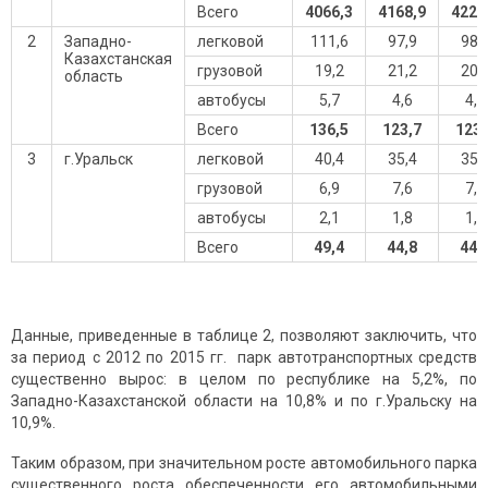
Всего
4066,3
4168,9
4229
2
Западно-
легковой
111,6
97,9
98,
Казахстанская
грузовой
19,2
21,2
20,
область
автобусы
5,7
4,6
4,5
Всего
136,5
123,7
123,
3
г.Уральск
легковой
40,4
35,4
35,
грузовой
6,9
7,6
7,3
автобусы
2,1
1,8
1,8
Всего
49,4
44,8
44,
Данные, приведенные в таблице 2, позволяют заключить, что
за период с 2012 по 2015 гг. парк автотранспортных средств
существенно вырос: в целом по республике на 5,2%, по
Западно-Казахстанской области на 10,8% и по г.Уральску на
10,9%.
Таким образом, при значительном росте автомобильного парка
существенного роста обеспеченности его автомобильными