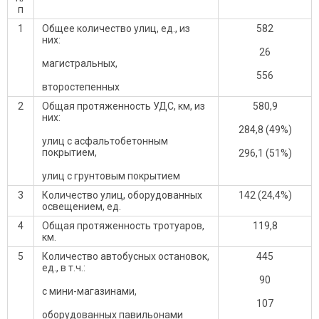
п
1
Общее количество улиц, ед., из
582
них:
26
магистральных,
556
второстепенных
2
Общая протяженность УДС, км, из
580,9
них:
284,8 (49%)
улиц с асфальтобетонным
покрытием,
296,1 (51%)
улиц с грунтовым покрытием
3
Количество улиц, оборудованных
142 (24,4%)
освещением, ед.
4
Общая протяженность тротуаров,
119,8
км.
5
Количество автобусных остановок,
445
ед., в т.ч.:
90
с мини-магазинами,
107
оборудованных павильонами