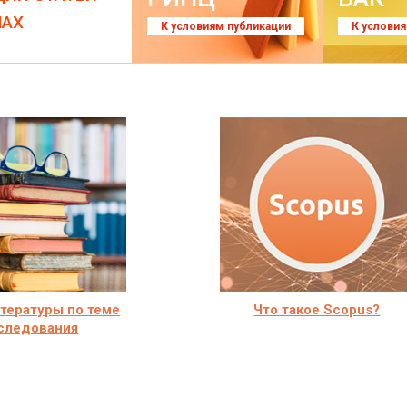
ЛАХ
К условиям публикации
К услови
тературы по теме
Что такое Scopus?
следования