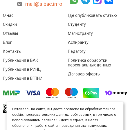
mail@sibac.info
О нас
Где опубликовать статью
Скидки
Студенту
Отзывы
Магистранту
Блог
Аспиранту
Контакты
Педагогу
Публикация в ВАК
Политика обработки
персональных данных
Публикация в РИНЦ
Договор оферты
Публикация в ЕГПНИ
© Sibac.info 2026. Все права защищены.
Это
Оставаясь на сайте, вы даете согласие на обработку файлов
произведение доступно по
лицензии Creative
cookie, пользовательских данных, собираемых, в том числе с
Commons «Attribution» («Атрибуция») 4.0
Непортированная
.
использованием сервиса Яндекс.Метрика, в целях
Карта сайта
обеспечения работы сайта, проведения статистических